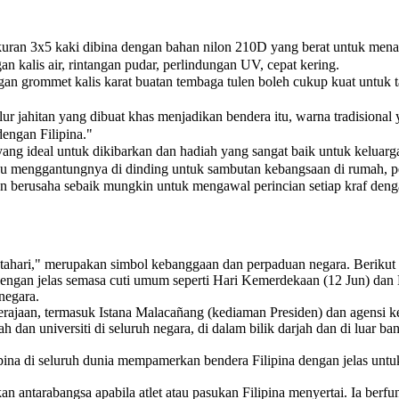
n 3x5 kaki dibina dengan bahan nilon 210D yang berat untuk menahan
 kalis air, rintangan pudar, perlindungan UV, cepat kering.
 grommet kalis karat buatan tembaga tulen boleh cukup kuat untuk t
ahitan yang dibuat khas menjadikan bendera itu, warna tradisional y
engan Filipina."
g ideal untuk dikibarkan dan hadiah yang sangat baik untuk keluar
au menggantungnya di dinding untuk sambutan kebangsaan di rumah, pej
erusaha sebaik mungkin untuk mengawal perincian setiap kraf dengan 
Matahari," merupakan simbol kebanggaan dan perpaduan negara. Beriku
gan jelas semasa cuti umum seperti Hari Kemerdekaan (12 Jun) dan Ha
negara.
erajaan, termasuk Istana Malacañang (kediaman Presiden) dan agensi ke
 dan universiti di seluruh negara, di dalam bilik darjah dan di luar ba
lipina di seluruh dunia mempamerkan bendera Filipina dengan jelas u
kan antarabangsa apabila atlet atau pasukan Filipina menyertai. Ia be