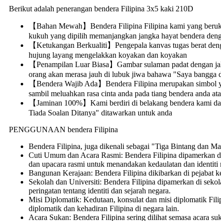
Berikut adalah penerangan bendera Filipina 3x5 kaki 210D
【Bahan Mewah】Bendera Filipina Filipina kami yang berukura
kukuh yang dipilih memanjangkan jangka hayat bendera dengan
【Ketukangan Berkualiti】Pengepala kanvas tugas berat dengan
hujung layang mengelakkan koyakan dan koyakan
【Penampilan Luar Biasa】Gambar sulaman padat dengan jalur j
orang akan merasa jauh di lubuk jiwa bahawa "Saya bangga d
【Bendera Wajib Ada】Bendera Filipina merupakan simbol yan
sambil meluahkan rasa cinta anda pada tiang bendera anda at
【Jaminan 100%】Kami berdiri di belakang bendera kami dan b
Tiada Soalan Ditanya" ditawarkan untuk anda
PENGGUNAAN bendera Filipina
Bendera Filipina, juga dikenali sebagai "Tiga Bintang dan 
Cuti Umum dan Acara Rasmi: Bendera Filipina dipamerkan den
dan upacara rasmi untuk menandakan kedaulatan dan identiti 
Bangunan Kerajaan: Bendera Filipina dikibarkan di pejabat k
Sekolah dan Universiti: Bendera Filipina dipamerkan di sekolah
peringatan tentang identiti dan sejarah negara.
Misi Diplomatik: Kedutaan, konsulat dan misi diplomatik Fi
diplomatik dan kehadiran Filipina di negara lain.
Acara Sukan: Bendera Filipina sering dilihat semasa acara su