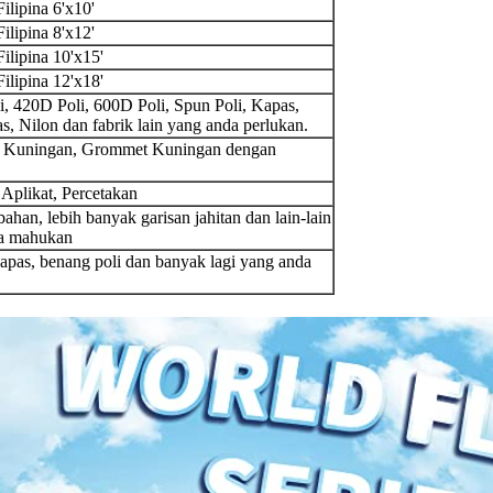
ilipina 6'x10'
ilipina 8'x12'
ilipina 10'x15'
ilipina 12'x18'
, 420D Poli, 600D Poli, Spun Poli, Kapas,
s, Nilon dan fabrik lain yang anda perlukan.
Kuningan, Grommet Kuningan dengan
Aplikat, Percetakan
ahan, lebih banyak garisan jahitan dan lain-lain
a mahukan
pas, benang poli dan banyak lagi yang anda
.