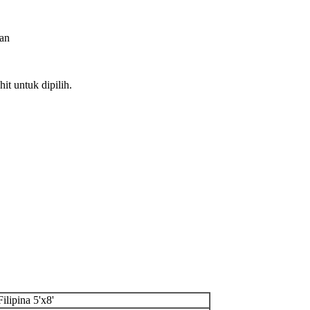
han
it untuk dipilih.
ilipina 5'x8'