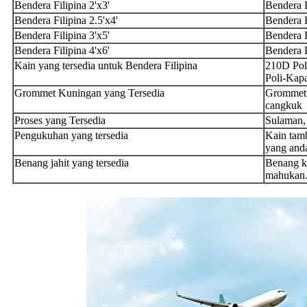
Bendera Filipina 2'x3'
Bendera F
Bendera Filipina 2.5'x4'
Bendera F
Bendera Filipina 3'x5'
Bendera F
Bendera Filipina 4'x6'
Bendera F
Kain yang tersedia untuk Bendera Filipina
210D Poli
Poli-Kapa
Grommet Kuningan yang Tersedia
Grommet 
cangkuk
Proses yang Tersedia
Sulaman, 
Pengukuhan yang tersedia
Kain tamb
yang and
Benang jahit yang tersedia
Benang ka
mahukan