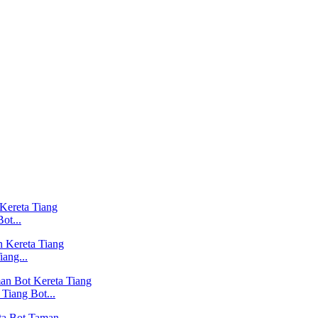
ot...
ang...
Tiang Bot...