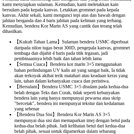
kami menyiapkan sulaman. Kemudian, kami meletakkan kain
bersulam pada kepala kanvas. Letakkan grommet pada kepala
kanvas. Akhir sekali, kami mengunci tepi atas dan bawah dengan
jahitan berganda dan 4 baris jahitan pada keliman yang terbang.
Kemudian, bendera Kor Marin AS yang cantik dan terang telah
dihasilkan.
【Kukuh Tahan Lama】Sulaman bendera USMC diperbuat
daripada nilon tugas berat 300D, pengepala kanvas, grommet
tembaga dan dijahit 4 baris pada titik tegasan, jadi
pembinaannya lebih baik dan tahan lebih lama
【Semua Cuaca】Bendera kor marin 3×5 menggunakan
bahan perlindungan UV kalis air yang sangat baik, Ia tidak
akan terkoyak akibat terik matahari atau keadaan keras yang
lain, tahan dalam kebanyakan cuaca dan peristiwa.
【Bersulam】Bendera USMC 3×5 disulam pada kedua-dua
belah dengan Teks dan Corak, tidak seperti kebanyakan
bendera lain yang hanya mempunyai pewarna atau skrip
"bercetak", bendera ini mempunyai tekstur dan kedalaman
yang sebenar
【Bendera Dua Sisi】Bendera Kor Marin AS 3×5
mempunyai dua sisi dan memaparkan imej dengan betul pada
kedua-dua belah pihak. Jadi kelihatan betul dari kedua-dua
belah pihak, sesuai untuk dipamerkan dalam sebarang