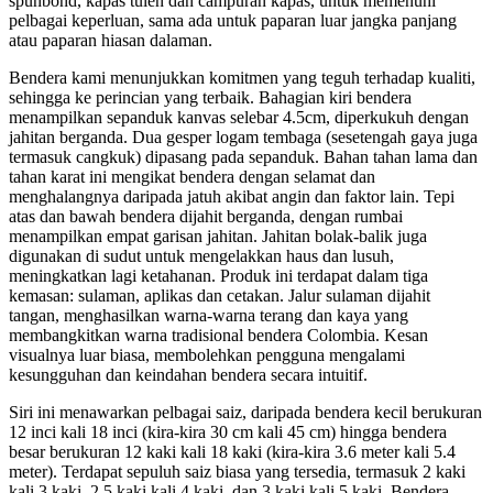
spunbond, kapas tulen dan campuran kapas, untuk memenuhi
pelbagai keperluan, sama ada untuk paparan luar jangka panjang
atau paparan hiasan dalaman.
Bendera kami menunjukkan komitmen yang teguh terhadap kualiti,
sehingga ke perincian yang terbaik. Bahagian kiri bendera
menampilkan sepanduk kanvas selebar 4.5cm, diperkukuh dengan
jahitan berganda. Dua gesper logam tembaga (sesetengah gaya juga
termasuk cangkuk) dipasang pada sepanduk. Bahan tahan lama dan
tahan karat ini mengikat bendera dengan selamat dan
menghalangnya daripada jatuh akibat angin dan faktor lain. Tepi
atas dan bawah bendera dijahit berganda, dengan rumbai
menampilkan empat garisan jahitan. Jahitan bolak-balik juga
digunakan di sudut untuk mengelakkan haus dan lusuh,
meningkatkan lagi ketahanan. Produk ini terdapat dalam tiga
kemasan: sulaman, aplikas dan cetakan. Jalur sulaman dijahit
tangan, menghasilkan warna-warna terang dan kaya yang
membangkitkan warna tradisional bendera Colombia. Kesan
visualnya luar biasa, membolehkan pengguna mengalami
kesungguhan dan keindahan bendera secara intuitif.
Siri ini menawarkan pelbagai saiz, daripada bendera kecil berukuran
12 inci kali 18 inci (kira-kira 30 cm kali 45 cm) hingga bendera
besar berukuran 12 kaki kali 18 kaki (kira-kira 3.6 meter kali 5.4
meter). Terdapat sepuluh saiz biasa yang tersedia, termasuk 2 kaki
kali 3 kaki, 2.5 kaki kali 4 kaki, dan 3 kaki kali 5 kaki. Bendera-