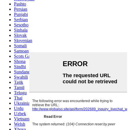
Pashto
Persian
Punjabi
Serbian
Sesotho
Sinhala
Slovak
Slovenian
Somali
Samoan
Scots Gaelic
Shona
Sindhi
Sundanese
Swahili
Tajik
Tamil
Telugu
Thai
Ukrainian
Urdu
Uzbek
Vietnamese
Welsh
Xhosa