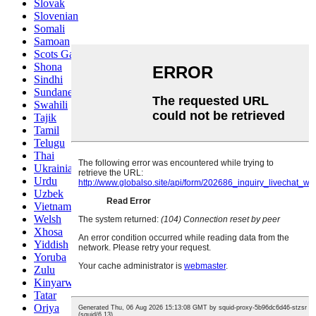
Slovak
Slovenian
Somali
Samoan
Scots Gaelic
Shona
Sindhi
Sundanese
Swahili
Tajik
Tamil
Telugu
Thai
Ukrainian
Urdu
Uzbek
Vietnamese
Welsh
Xhosa
Yiddish
Yoruba
Zulu
Kinyarwanda
Tatar
Oriya