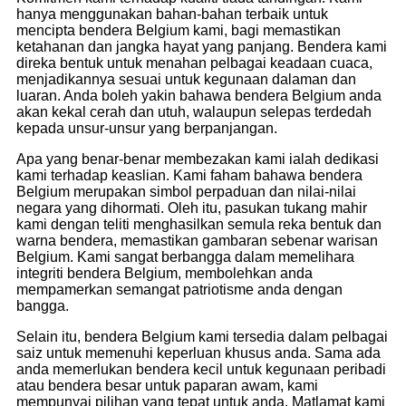
hanya menggunakan bahan-bahan terbaik untuk
mencipta bendera Belgium kami, bagi memastikan
ketahanan dan jangka hayat yang panjang. Bendera kami
direka bentuk untuk menahan pelbagai keadaan cuaca,
menjadikannya sesuai untuk kegunaan dalaman dan
luaran. Anda boleh yakin bahawa bendera Belgium anda
akan kekal cerah dan utuh, walaupun selepas terdedah
kepada unsur-unsur yang berpanjangan.
Apa yang benar-benar membezakan kami ialah dedikasi
kami terhadap keaslian. Kami faham bahawa bendera
Belgium merupakan simbol perpaduan dan nilai-nilai
negara yang dihormati. Oleh itu, pasukan tukang mahir
kami dengan teliti menghasilkan semula reka bentuk dan
warna bendera, memastikan gambaran sebenar warisan
Belgium. Kami sangat berbangga dalam memelihara
integriti bendera Belgium, membolehkan anda
mempamerkan semangat patriotisme anda dengan
bangga.
Selain itu, bendera Belgium kami tersedia dalam pelbagai
saiz untuk memenuhi keperluan khusus anda. Sama ada
anda memerlukan bendera kecil untuk kegunaan peribadi
atau bendera besar untuk paparan awam, kami
mempunyai pilihan yang tepat untuk anda. Matlamat kami