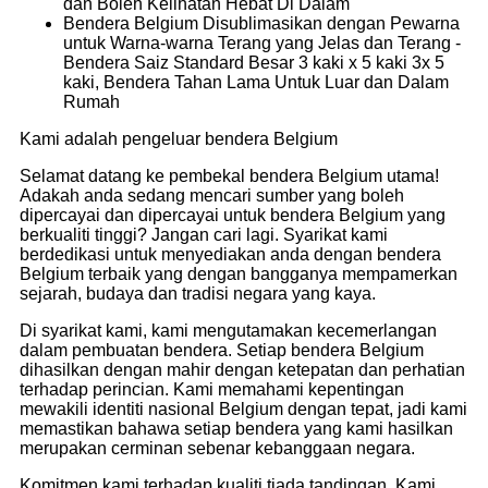
dan Boleh Kelihatan Hebat Di Dalam
Bendera Belgium Disublimasikan dengan Pewarna
untuk Warna-warna Terang yang Jelas dan Terang -
Bendera Saiz Standard Besar 3 kaki x 5 kaki 3x 5
kaki, Bendera Tahan Lama Untuk Luar dan Dalam
Rumah
Kami adalah pengeluar bendera Belgium
Selamat datang ke pembekal bendera Belgium utama!
Adakah anda sedang mencari sumber yang boleh
dipercayai dan dipercayai untuk bendera Belgium yang
berkualiti tinggi? Jangan cari lagi. Syarikat kami
berdedikasi untuk menyediakan anda dengan bendera
Belgium terbaik yang dengan bangganya mempamerkan
sejarah, budaya dan tradisi negara yang kaya.
Di syarikat kami, kami mengutamakan kecemerlangan
dalam pembuatan bendera. Setiap bendera Belgium
dihasilkan dengan mahir dengan ketepatan dan perhatian
terhadap perincian. Kami memahami kepentingan
mewakili identiti nasional Belgium dengan tepat, jadi kami
memastikan bahawa setiap bendera yang kami hasilkan
merupakan cerminan sebenar kebanggaan negara.
Komitmen kami terhadap kualiti tiada tandingan. Kami