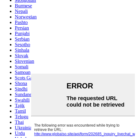
Mongolian
Burmese
Nepali
Norwegian
Pashto
Persian
Punjabi
Serbian
Sesotho
Sinhala
Slovak
Slovenian
Somali
Samoan
Scots Gaelic
Shona
Sindhi
Sundanese
Swahili
Tajik
Tamil
Telugu
Thai
Ukrainian
Urdu