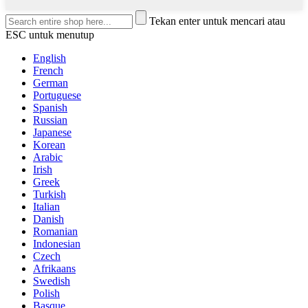
Tekan enter untuk mencari atau
ESC untuk menutup
English
French
German
Portuguese
Spanish
Russian
Japanese
Korean
Arabic
Irish
Greek
Turkish
Italian
Danish
Romanian
Indonesian
Czech
Afrikaans
Swedish
Polish
Basque