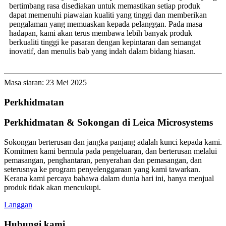
bertimbang rasa disediakan untuk memastikan setiap produk
dapat memenuhi piawaian kualiti yang tinggi dan memberikan
pengalaman yang memuaskan kepada pelanggan. Pada masa
hadapan, kami akan terus membawa lebih banyak produk
berkualiti tinggi ke pasaran dengan kepintaran dan semangat
inovatif, dan menulis bab yang indah dalam bidang hiasan.
Masa siaran: 23 Mei 2025
Perkhidmatan
Perkhidmatan & Sokongan di Leica Microsystems
Sokongan berterusan dan jangka panjang adalah kunci kepada kami.
Komitmen kami bermula pada pengeluaran, dan berterusan melalui
pemasangan, penghantaran, penyerahan dan pemasangan, dan
seterusnya ke program penyelenggaraan yang kami tawarkan.
Kerana kami percaya bahawa dalam dunia hari ini, hanya menjual
produk tidak akan mencukupi.
Langgan
Hubungi kami