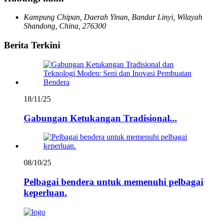
Kampung Chipan, Daerah Yinan, Bandar Linyi, Wilayah
Shandong, China, 276300
Berita Terkini
18/11/25
Gabungan Ketukangan Tradisional...
08/10/25
Pelbagai bendera untuk memenuhi pelbagai
keperluan.