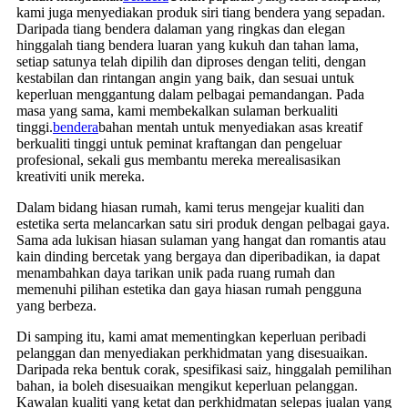
kami juga menyediakan produk siri tiang bendera yang sepadan.
Daripada tiang bendera dalaman yang ringkas dan elegan
hinggalah tiang bendera luaran yang kukuh dan tahan lama,
setiap satunya telah dipilih dan diproses dengan teliti, dengan
kestabilan dan rintangan angin yang baik, dan sesuai untuk
keperluan menggantung dalam pelbagai pemandangan. Pada
masa yang sama, kami membekalkan sulaman berkualiti
tinggi.
bendera
bahan mentah untuk menyediakan asas kreatif
berkualiti tinggi untuk peminat kraftangan dan pengeluar
profesional, sekali gus membantu mereka merealisasikan
kreativiti unik mereka.
Dalam bidang hiasan rumah, kami terus mengejar kualiti dan
estetika serta melancarkan satu siri produk dengan pelbagai gaya.
Sama ada lukisan hiasan sulaman yang hangat dan romantis atau
kain dinding bercetak yang bergaya dan diperibadikan, ia dapat
menambahkan daya tarikan unik pada ruang rumah dan
memenuhi pilihan estetika dan gaya hiasan rumah pengguna
yang berbeza.
Di samping itu, kami amat mementingkan keperluan peribadi
pelanggan dan menyediakan perkhidmatan yang disesuaikan.
Daripada reka bentuk corak, spesifikasi saiz, hinggalah pemilihan
bahan, ia boleh disesuaikan mengikut keperluan pelanggan.
Kawalan kualiti yang ketat dan perkhidmatan selepas jualan yang